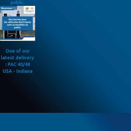
public.
One of our
latest delivery
: PAC 40/48
USA - Indiana