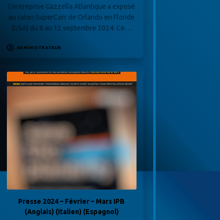
L’entreprise Gazzella Atlantique a exposé
au salon SuperCorr de Orlando en Floride
(USA) du 8 au 12 septembre 2024. Ce…
ADMINISTRATEUR
Presse 2024 – Février – Mars IPB
(Anglais) (Italien) (Espagnol)