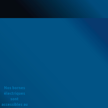
Nos bornes
électriques
sont
accessibles au