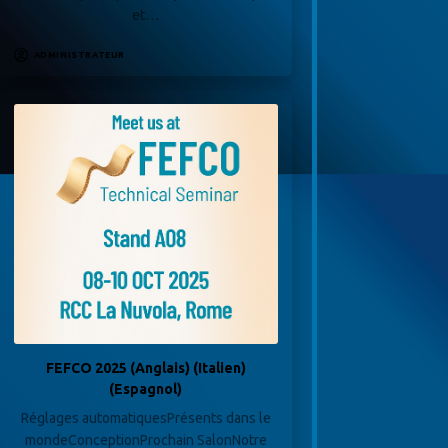
et…
ADMINISTRATEUR
FEFCO 2025 (Anglais) (Italien)
(Espagnol)
Réglages automatiquesPrésents dans le
mondeConceptionProchain SalonNotre