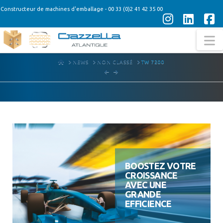
Constructeur de machines d'emballage - 00 33 (0)2 41 42 35 00
Instagra
Linke
F
N
HOME
NEWS
NON CLASSÉ
TW 7200
BOOSTEZ VOTRE
CROISSANCE
AVEC UNE
GRANDE
EFFICIENCE